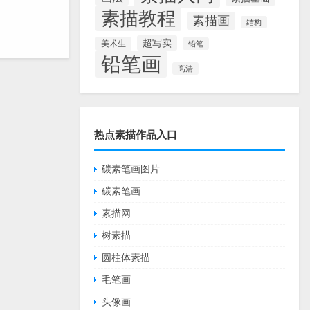
素描教程
素描画
结构
超写实
美术生
铅笔
铅笔画
高清
热点素描作品入口
碳素笔画图片
碳素笔画
素描网
树素描
圆柱体素描
毛笔画
头像画