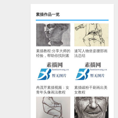
素描作品一览
素描教程:分享大师的
速写人物坐姿腰部画
经验，帮助你找到素
法总结
描学习的方向(下)
冉茂芹素描视频：女
素描碳粉干刷画出美
青年头像画法教程
女教程
（上）