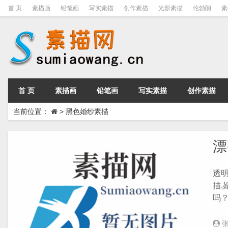
首 页
素描画
铅笔画
写实素描
创作素描
光影素描
伦勃朗
素
首 页
素描画
铅笔画
写实素描
创作素描
当前位置：
>
黑色婚纱素描
漂
透
描
吗