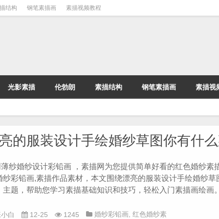
描结构
钢笔素描画
素描视频教程
光影素描
伦勃朗
素描结构
钢笔素描画
素描视
亮的服装设计手绘婚纱草图你有什么
明薄纱婚纱设计彩铅画 ，素描网为您提供简单好看的红色婚纱素描
,婚纱彩铅画,素描作品素材，本文围绕漂亮的服装设计手绘婚纱草
？ 主题，帮助您学习素描基础知识和技巧，轻松入门素描画绘画
婚纱彩铅画
,
红色婚纱素
张小白
12-25
1245