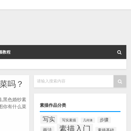
频教程
请输入搜索内容
菜吗？
,黑色婚纱素
素描作品分类
图你有什么菜
。
写实
步骤
写实素描
几何体
素描入门
画法
素描基础