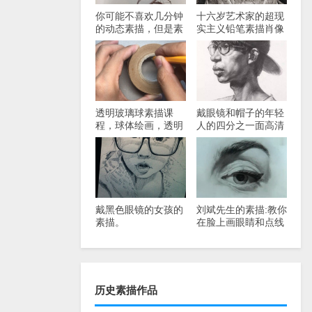
你可能不喜欢几分钟
十六岁艺术家的超现
的动态素描，但是素
实主义铅笔素描肖像
描大师都知道新手应
该这样做。
透明玻璃球素描课
戴眼镜和帽子的年轻
程，球体绘画，透明
人的四分之一面高清
玻璃绘画
肖像
戴黑色眼镜的女孩的
刘斌先生的素描:教你
素描。
在脸上画眼睛和点线
历史素描作品