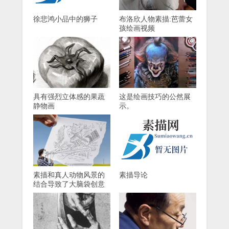
徐悲鸿小品中的狮子
布洛欣人物素描:芭蕾女
孩绘画视频
具有强烈立体感的果蔬
这是绘画技巧的公然展
静物画
示。
素描和真人动物风景的
素描导论
结合导致了大脑袋创意
素描的诞生！