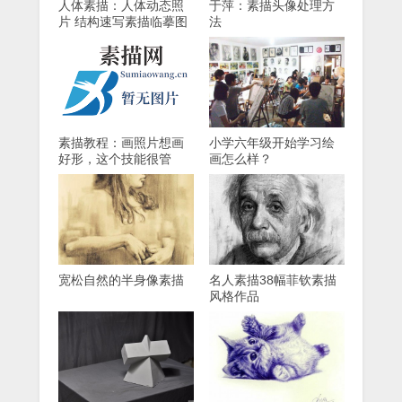
人体素描：人体动态照
于萍：素描头像处理方
片 结构速写素描临摹图
法
素描教程：画照片想画
小学六年级开始学习绘
好形，这个技能很管
画怎么样？
用！
宽松自然的半身像素描
名人素描38幅菲钦素描
风格作品