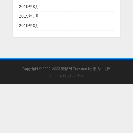
2019年8月
2019年7月
2019年6月
Copyright © 2019-2023
素描网
Powered by
素描中文网
Xiaoboy提供技术支持