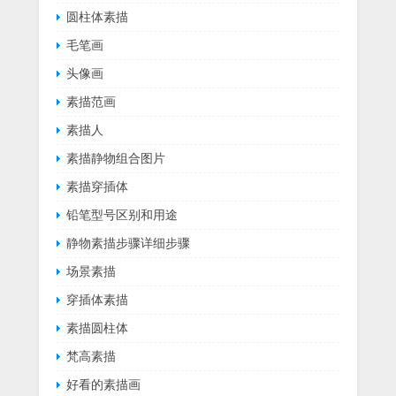
圆柱体素描
毛笔画
头像画
素描范画
素描人
素描静物组合图片
素描穿插体
铅笔型号区别和用途
静物素描步骤详细步骤
场景素描
穿插体素描
素描圆柱体
梵高素描
好看的素描画