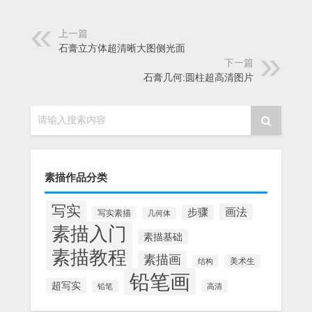
上一篇
石膏立方体超清晰大图侧光面
下一篇
石膏几何:圆柱超高清图片
请输入搜索内容
素描作品分类
写实
画法
步骤
写实素描
几何体
素描入门
素描基础
素描教程
素描画
美术生
结构
铅笔画
超写实
铅笔
高清