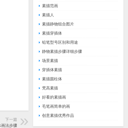
素描范画
素描人
素描静物组合图片
素描穿插体
铅笔型号区别和用途
静物素描步骤详细步骤
场景素描
穿插体素描
素描圆柱体
梵高素描
好看的素描画
毛笔画简单的画
创意素描优秀作品
下一篇
体画法步骤