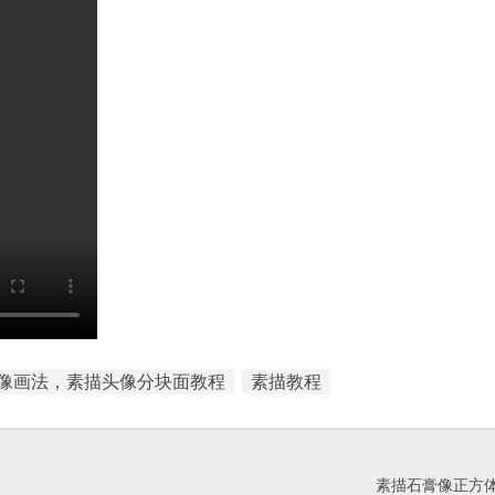
像画法，素描头像分块面教程
素描教程
素描石膏像正方