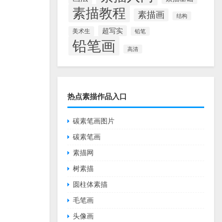
素描教程
素描画
结构
超写实
美术生
铅笔
铅笔画
高清
热点素描作品入口
碳素笔画图片
碳素笔画
素描网
树素描
圆柱体素描
毛笔画
头像画