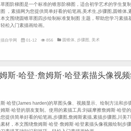
形草图阶梯图是一个标准的锥形阶梯图，适合初学艺术的学生复制
图 ，素描网为您提供简单好看的铅笔画,美术生,步骤图,圆锥体,
，本文围绕圆锥草图四步绘制标准复制图 主题，帮助您学习素描
，轻松入门素描画绘画。
圆锥体
,
步骤图
,
美术
素描自学网
01-12
856
生
,
铅笔画
姆斯·哈登·詹姆斯·哈登素描头像视
斯·哈登(James harden)的草图头像、视频显示、绘制方法和
姆斯·哈登的朋友复制。使用的素描工具:刘碳摩擦詹姆斯·哈登的
您提供简单好看的铅笔画,步骤图,詹姆斯素描,素描步骤图,川美7哥
素材，本文围绕詹姆斯·哈登·詹姆斯·哈登素描头像视频绘制步骤