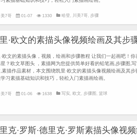
学习素描基础知识和技巧，轻松入门素描画绘画。
哈登
,
川美7哥
,
步骤
川美7哥
01-07
1330
图
,
素描步骤图
,
詹姆斯素
描
,
铅笔画
里·欧文的素描头像视频绘画及其步
里·欧文的素描头像，视频，绘画和步骤教程 让我们一起画吧！你
星？欧文草图头 ，素描网为您提供简单好看的铅笔画,步骤图,写实
文,素描作品素材，本文围绕凯里·欧文的素描头像视频绘画及其步
您学习素描基础知识和技巧，轻松入门素描画绘画。
写实
,
欧文
,
步骤图
,
篮球
川美7哥
01-06
1638
明星
,
铅笔画
里克·罗斯·德里克·罗斯素描头像视