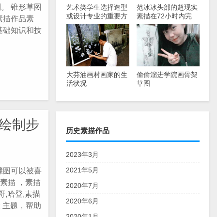
。 锥形草图
艺术类学生选择造型
范冰冰头部的超现实
或设计专业的重要方
素描在72小时内完
素描作品素
法
成。看完之后，网民
基础知识和技
们大声要求鞠躬，成
为老师！
大芬油画村画家的生
偷偷溜进学院画骨架
活状况
草图
频绘制步
历史素描作品
2023年3月
2021年5月
步骤图可以被喜
素描 ，素描
2020年7月
,哈登,素描
2020年6月
 主题，帮助
2020年1月