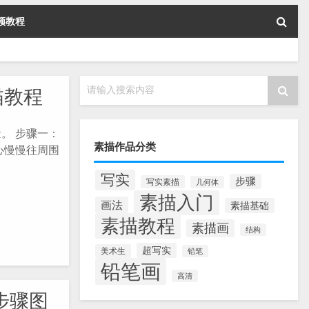
频教程
请输入搜索内容
描教程
。 步骤一：
素描作品分类
心慢慢往周围
写实
步骤
写实素描
几何体
素描入门
画法
素描基础
素描教程
素描画
结构
超写实
美术生
铅笔
铅笔画
高清
步骤图