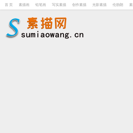
首 页
素描画
铅笔画
写实素描
创作素描
光影素描
伦勃朗
素