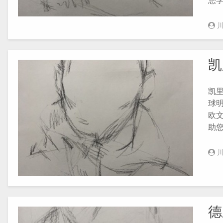
您
凯
凯
球明
欧
助
德