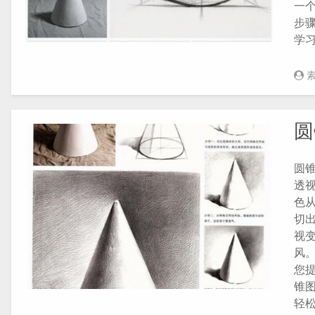
一个
步骤
学
圆
圆
透
色从
切
视
风
您提
锥图
轻