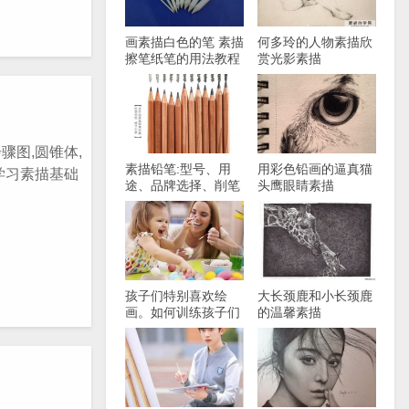
画素描白色的笔 素描
何多玲的人物素描欣
擦笔纸笔的用法教程
赏光影素描
骤图,圆锥体,
素描铅笔:型号、用
用彩色铅画的逼真猫
学习素描基础
途、品牌选择、削笔
头鹰眼睛素描
方法！
孩子们特别喜欢绘
大长颈鹿和小长颈鹿
画。如何训练孩子们
的温馨素描
从基础开始画画？