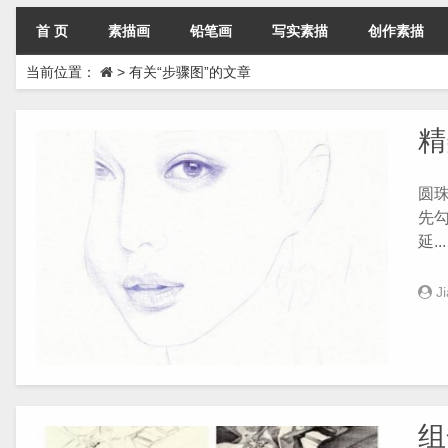
首 页
素描画
铅笔画
写实素描
创作素描
当前位置：
>
有关“步骤图”的文章
精
圆
先
延...
J
组