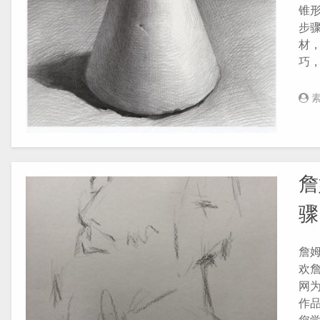
锥
步骤
材
巧
詹
骤
詹姆
欢詹
网为
作品