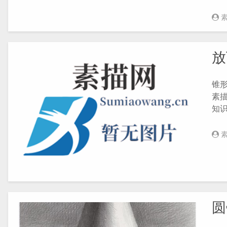
放
锥形
素
知
圆