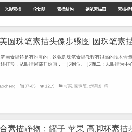
光影素描
伦勃朗
素描结构
钢笔素描画
素描视
美圆珠笔素描头像步骤图 圆珠笔素
珠笔画素描还是有难度的，这张圆珠笔素描教程有很高的技术含量
勾线打形，从眼睛局部开始画，一步到位。 步骤二：以眼睛为中
写实
,
圆珠笔
,
步骤图
,
精
iaocheng
07-05
1219
美
,
素描入门
,
素描教程
合素描静物：罐子 苹果 高脚杯素描