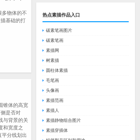
很多物体的不
热点素描作品入口
素描基础的打
碳素笔画图片
碳素笔画
素描网
树素描
圆柱体素描
毛笔画
头像画
素描范画
圆锥体的高宽
素描人
两侧是否对
线与背景的关
素描静物组合图片
度和宽度之
素描穿插体
直平分线划出