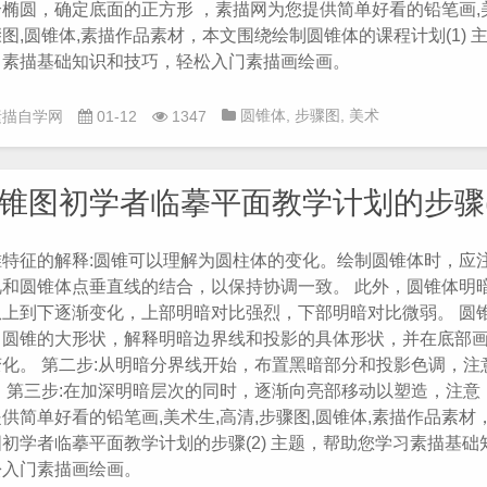
椭圆，确定底面的正方形 ，素描网为您提供简单好看的铅笔画,美
图,圆锥体,素描作品素材，本文围绕绘制圆锥体的课程计划(1) 
习素描基础知识和技巧，轻松入门素描画绘画。
圆锥体
,
步骤图
,
美术
素描自学网
01-12
1347
生
,
铅笔画
,
高清
锥图初学者临摹平面教学计划的步骤(
锥特征的解释:圆锥可以理解为圆柱体的变化。绘制圆锥体时，应
视和圆锥体点垂直线的结合，以保持协调一致。 此外，圆锥体明
上到下逐渐变化，上部明暗对比强烈，下部明暗对比微弱。 圆锥步
出圆锥的大形状，解释明暗边界线和投影的具体形状，并在底部
变化。 第二步:从明暗分界线开始，布置黑暗部分和投影色调，注
。 第三步:在加深明暗层次的同时，逐渐向亮部移动以塑造，注意
供简单好看的铅笔画,美术生,高清,步骤图,圆锥体,素描作品素材
初学者临摹平面教学计划的步骤(2) 主题，帮助您学习素描基础
松入门素描画绘画。