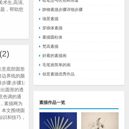
铅笔型号区别和用途
术生,高清,
主题，帮助您
静物素描步骤详细步骤
场景素描
穿插体素描
素描圆柱体
梵高素描
2)
好看的素描画
毛笔画简单的画
注意底部圆形
创意素描优秀作品
暗边界线的颜
骤:步骤1:
画出圆形的透
意色调的通
素描作品一览
 ，素描网为
，本文围绕圆
知识和技巧，