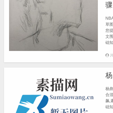
骤
NB
草
您提
文围
础
杨
杨
合混
飙
础