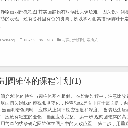
描静物画四部教程图 其实画静物有时候比头像还难，因为设计到
质感的表现，还有各种固有色的协调，所以学习画素描静物对于
..
写实
,
步骤图
,
素描入
iaocheng
06-23
1343
门
,
素描教程
,
组合素描静
物
,
罐子
,
苹果
,
西红柿
,
铅
笔
,
高脚杯
制圆锥体的课程计划(1)
体简介:锥体的特性与圆柱体基本相似。 在绘制过程中，注意比较
和底面圆边缘线的透视弧度变化，检查轴线是否垂直于底面圆，
。 当画明暗色调时，应该从上到下改变宽度和深度。 当表达边缘
时，应该有轻重的变化，画面应该完整。 第一步:观察圆锥体的高
，用简单的线条确定圆锥体在图片中的大致位置。 第二步，用垂