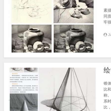
素
同
牢很.
J
绘
锥
比
称
系
比