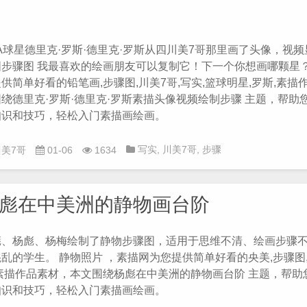
A球星德里克·罗斯·德里克·罗斯从四川美7哥那里画了头像，视
图步骤图 我最喜欢的绘画朋友可以复制它！下一个你想画哪颗星？
供简单好看的铅笔画,步骤图,川美7哥,写实,篮球明星,罗斯,素描
绕德里克·罗斯·德里克·罗斯素描头像视频绘制步骤 主题，帮助
知识和技巧，轻松入门素描画绘画。
写实
,
川美7哥
,
步骤
川美7哥
01-06
1634
图
,
篮球明星
,
罗斯
,
铅笔画
彪在中美洲的静物画台阶
彪、杨彪、杨梅绘制了静物步骤图，适用于思维不清、绘画步骤
乱的学生。 静物照片 ，素描网为您提供简单好看的央美,步骤图,
,素描作品素材，本文围绕杨彪在中美洲的静物画台阶 主题，帮助
知识和技巧，轻松入门素描画绘画。