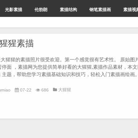
光影素描
伦勃朗
素描结构
钢笔素描画
素描视
猩猩素描
张大猩猩的素描照片很受欢迎。第一个感觉很有艺术性。 原始图
/暂停面 ，素描网为您提供简单好看的大猩猩,素描作品素材，本
描 主题，帮助您学习素描基础知识和技巧，轻松入门素描画绘画
大猩猩
umiao
07-22
686