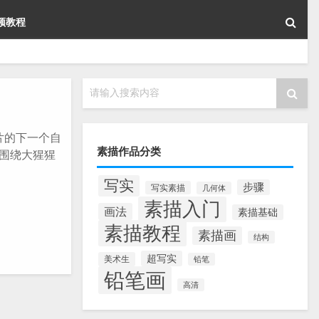
频教程
请输入搜索内容
片的下一个自
素描作品分类
文围绕大猩猩
。
写实
步骤
写实素描
几何体
素描入门
画法
素描基础
素描教程
素描画
结构
超写实
美术生
铅笔
铅笔画
高清