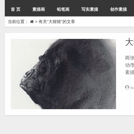
首 页
素描画
铅笔画
写实素描
创作素描
当前位置：
>
有关“大猩猩”的文章
大
两
动
素
s