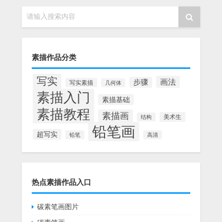
请输入搜索内容
素描作品分类
写实
画法
步骤
写实素描
几何体
素描入门
素描基础
素描教程
素描画
美术生
结构
铅笔画
超写实
铅笔
高清
热点素描作品入口
碳素笔画图片