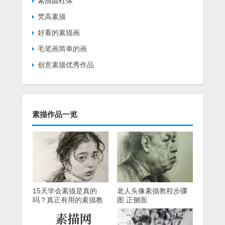
素描圆柱体
梵高素描
好看的素描画
毛笔画简单的画
创意素描优秀作品
素描作品一览
15天学会素描是真的
老人头像素描教程步骤
吗？真正有用的素描教
图 正侧面
程在这！