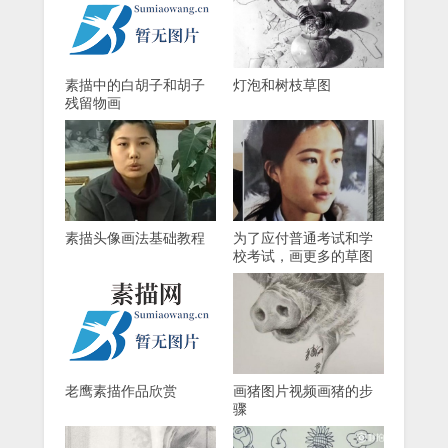
素描中的白胡子和胡子
灯泡和树枝草图
残留物画
素描头像画法基础教程
为了应付普通考试和学
校考试，画更多的草图
和照片。
老鹰素描作品欣赏
画猪图片视频画猪的步
骤