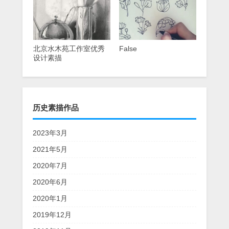
北京水木苑工作室优秀
False
设计素描
历史素描作品
2023年3月
2021年5月
2020年7月
2020年6月
2020年1月
2019年12月