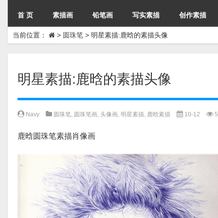
首 页
素描画
铅笔画
写实素描
创作素描
当前位置：
>
圆珠笔
>
明星素描:鹿晗的素描头像
明星素描:鹿晗的素描头像
Navy
圆珠笔
,
圆珠笔画
,
头像画
,
明星素描
,
鹿晗素描
10-12
5
鹿晗圆珠笔素描肖像画