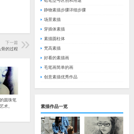
铅笔型号区别和用途
静物素描步骤详细步骤
场景素描
穿插体素描
素描圆柱体
下一篇
梵高素描
头骨的过程
好看的素描画
毛笔画简单的画
创意素描优秀作品
的圆珠笔
素描作品一览
艺术。