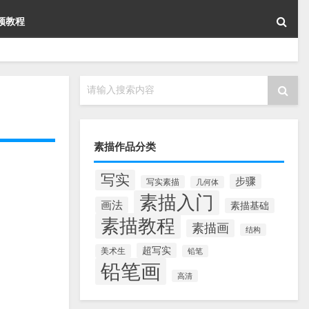
频教程
请输入搜索内容
素描作品分类
写实
步骤
写实素描
几何体
素描入门
画法
素描基础
素描教程
素描画
结构
超写实
美术生
铅笔
铅笔画
高清