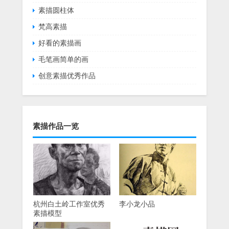
素描圆柱体
梵高素描
好看的素描画
毛笔画简单的画
创意素描优秀作品
素描作品一览
杭州白土岭工作室优秀
李小龙小品
素描模型