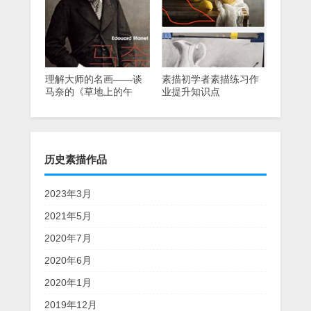
理解大师的名画——谈
素描初学者素描练习作
马奈的《草地上的午
业提升知识点
餐》
历史素描作品
2023年3月
2021年5月
2020年7月
2020年6月
2020年1月
2019年12月